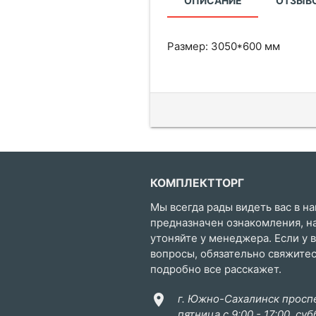
ОПИСАНИЕ
ОТЗЫВО
Размер: 3050*600 мм
КОМПЛЕКТТОРГ
Мы всегда рады видеть вас в на
предназначен ознакомления, н
утоняйте у менеджера. Если у 
вопросы, обязательно свяжите
подробно все расскажет.
location_on
г. Южно-Сахалинск проспе
пятница с 9:00 - 17:00, суб