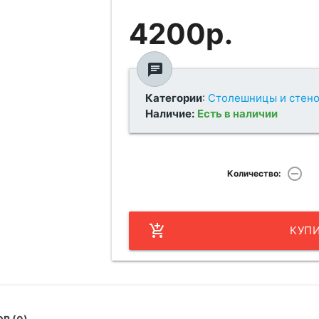
4200р.
chat
Категории
:
Столешницы и стено
Наличие:
Есть в наличии
remove_circle_outline
Количество:
add_shopping_cart
КУП