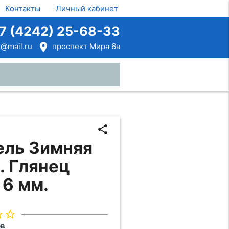
Контакты
Личный кабинет
7 (4242) 25-68-33
room
@mail.ru
проспект Мира 6в
close
share
ель Зимняя
. Глянец
 6 мм.
rder
star_border
ов