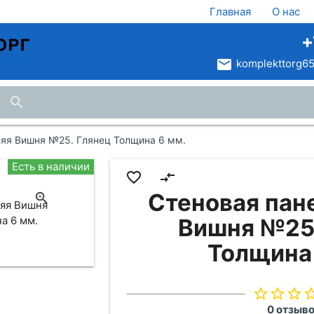
Главная
О нас
+
email
komplekttorg65
search
яя Вишня №25. Глянец Толщина 6 мм.
Есть в наличии
favorite_border
compare_arrows
Стеновая пан
няя Вишня
а 6 мм.
Вишня №25
Толщина
star_border
star_border
star_border
star_bo
0 отзыв