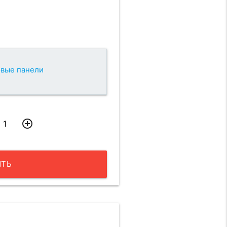
вые панели
add_circle_outline
ИТЬ