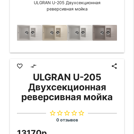
ULGRAN U-205 Двухсекционная
реверсивная мойка
favorite_border
compare_arrows
share
ULGRAN U-205
Двухсекционная
реверсивная мойка
star_border
star_border
star_border
star_border
star_border
0 отзывов
13170р.