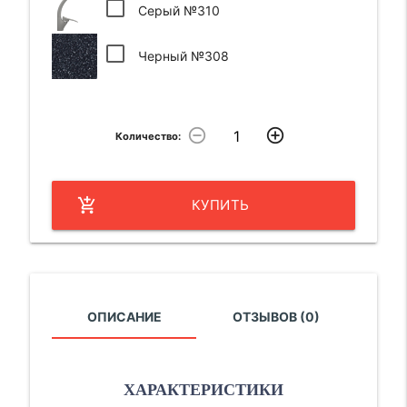
Серый №310
Черный №308
remove_circle_outline
add_circle_outline
Количество:
add_shopping_cart
КУПИТЬ
ОПИСАНИЕ
ОТЗЫВОВ (0)
ХАРАКТЕРИСТИКИ