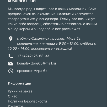
КОМПЛЕКТТОРГ
Мы всегда рады видеть вас в наших магазинах. Сайт
предназначен ознакомления, наличие и количество
товара утоняйте у менеджера. Если у вас возникнут
какие либо вопросы, обязательно свяжитесь с нашим
менеджером и он подробно все расскажет.
location_on
г. Южно-Сахалинск проспект Мира 6в,
понедельник - пятница с 9:00 - 17:00, суббота с
10:00 - 14:00, воскресенье - выходной
phone
+7 (4242) 25-68-33
email
komplekttorg65@mail.ru
access_time
проспект Мира 6в
Информация
Кухни на заказ
О нас
Политика Безопасности
Контакты