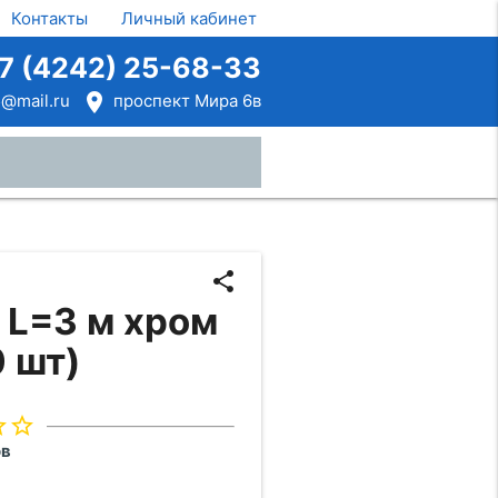
Контакты
Личный кабинет
7 (4242) 25-68-33
room
@mail.ru
проспект Мира 6в
close
share
 L=3 м хром
0 шт)
rder
star_border
ов