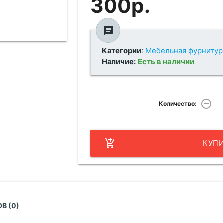
300р.
chat
Категории
:
Мебельная фурнитур
Наличие:
Есть в наличии
remove_circle_outline
Количество:
add_shopping_cart
КУП
В (0)