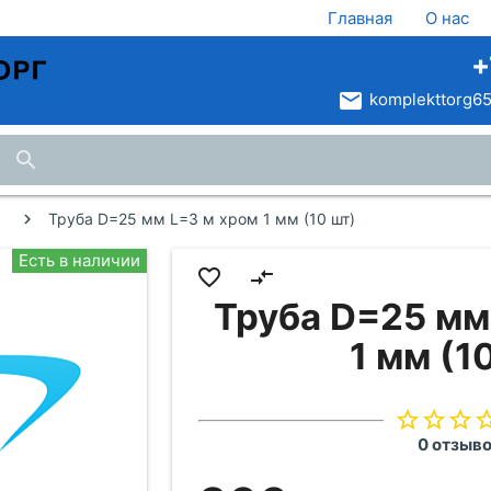
Главная
О нас
+
email
komplekttorg65
search
Труба D=25 мм L=3 м хром 1 мм (10 шт)
Есть в наличии
favorite_border
compare_arrows
Труба D=25 мм
1 мм (1
star_border
star_border
star_border
star_bo
0 отзыв