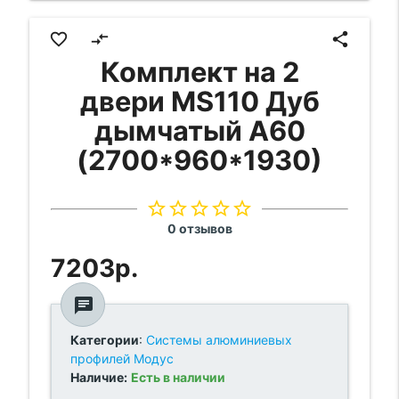
favorite_border
compare_arrows
share
Комплект на 2
двери MS110 Дуб
дымчатый A60
(2700*960*1930)
star_border
star_border
star_border
star_border
star_border
0 отзывов
7203р.
chat
Категории
:
Системы алюминиевых
профилей Модус
Наличие:
Есть в наличии