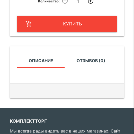
remove_circle_outline
add_circle_outline
Количество:
add_shopping_cart
КУПИТЬ
ОПИСАНИЕ
ОТЗЫВОВ (0)
КОМПЛЕКТТОРГ
Мы всегда рады видеть вас в наших магазинах. Сайт