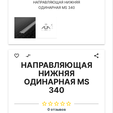
НАПРАВЛЯЮЩАЯ НИЖНЯЯ
ОДИНАРНАЯ MS 340
favorite_border
compare_arrows
share
НАПРАВЛЯЮЩАЯ
НИЖНЯЯ
ОДИНАРНАЯ MS
340
star_border
star_border
star_border
star_border
star_border
0 отзывов