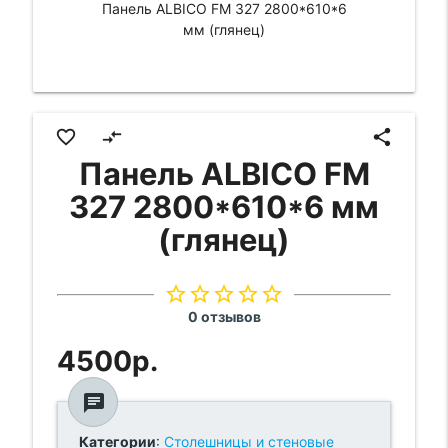
Панель ALBICO FM 327 2800*610*6
мм (глянец)
favorite_border
compare_arrows
share
Панель ALBICO FM
327 2800*610*6 мм
(глянец)
star_border
star_border
star_border
star_border
star_border
0 отзывов
4500р.
chat
Категории
:
Столешницы и стеновые