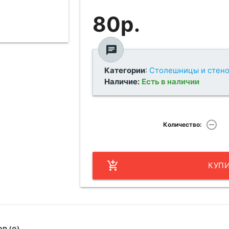
80р.
chat
Категории
:
Столешницы и стено
Наличие:
Есть в наличии
remove_circle_outline
Количество:
add_shopping_cart
КУП