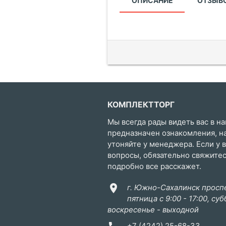
ОПИСАНИЕ
ОТЗЫВО
КОМПЛЕКТТОРГ
Мы всегда рады видеть вас в на
предназначен ознакомления, н
утоняйте у менеджера. Если у 
вопросы, обязательно свяжите
подробно все расскажет.
location_on
г. Южно-Сахалинск проспе
пятница с 9:00 - 17:00, суб
воскресенье - выходной
+7 (4242) 25-68-33