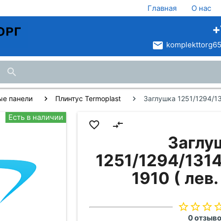
Главная
О нас
+
email
komplekttorg65
search
ые панели
Плинтус Termoplast
Заглушка 1251/1294/13
Есть в наличии
favorite_border
compare_arrows
Заглу
1251/1294/1314
1910 ( лев.
star_border
star_border
star_border
star_bo
0 отзыв