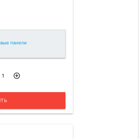
вые панели
add_circle_outline
ИТЬ