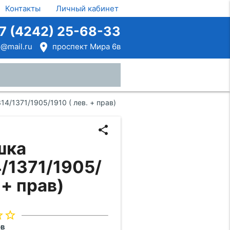
Контакты
Личный кабинет
7 (4242) 25-68-33
room
@mail.ru
проспект Мира 6в
close
14/1371/1905/1910 ( лев. + прав)
share
шка
/1371/1905/
 + прав)
rder
star_border
ов