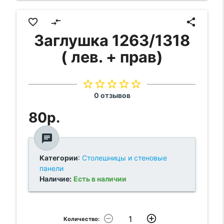
favorite_border
compare_arrows
share
Заглушка 1263/1318
( лев. + прав)
star_border
star_border
star_border
star_border
star_border
0 отзывов
80р.
chat
Категории
:
Столешницы и стеновые
панели
Наличие:
Есть в наличии
remove_circle_outline
add_circle_outline
Количество: