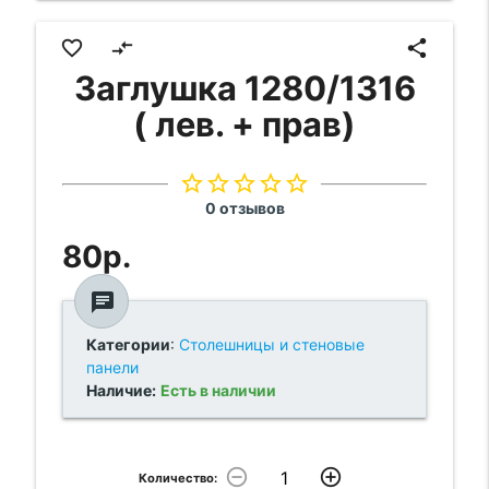
favorite_border
compare_arrows
share
Заглушка 1280/1316
( лев. + прав)
star_border
star_border
star_border
star_border
star_border
0 отзывов
80р.
chat
Категории
:
Столешницы и стеновые
панели
Наличие:
Есть в наличии
remove_circle_outline
add_circle_outline
Количество: