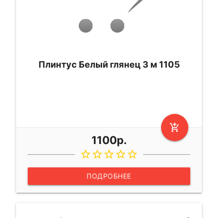
Плинтус Белый глянец 3 м 1105
add_shopping_cart
1100р.
star_border
star_border
star_border
star_border
star_border
ПОДРОБНЕЕ