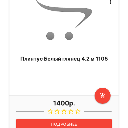
more_vert
Плинтус Белый глянец 4.2 м 1105
add_shopping_cart
1400р.
star_border
star_border
star_border
star_border
star_border
ПОДРОБНЕЕ