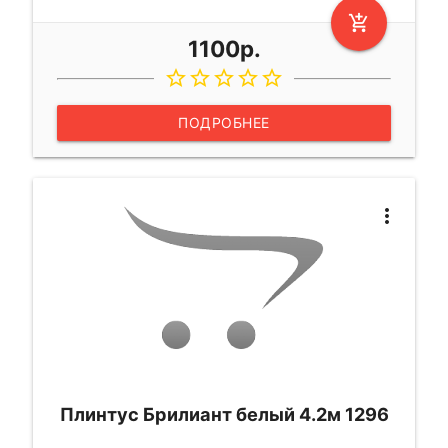
add_shopping_cart
1100р.
star_border
star_border
star_border
star_border
star_border
ПОДРОБНЕЕ
more_vert
Плинтус Брилиант белый 4.2м 1296