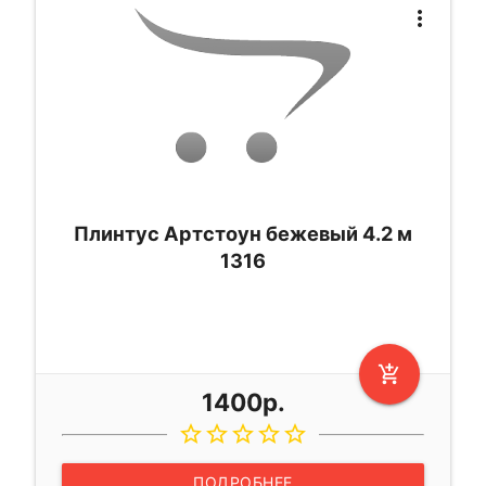
more_vert
Плинтус Артстоун бежевый 4.2 м
1316
add_shopping_cart
1400р.
star_border
star_border
star_border
star_border
star_border
ПОДРОБНЕЕ