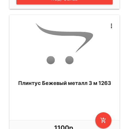
more_vert
Плинтус Бежевый металл 3 м 1263
add_shopping_cart
1100р.