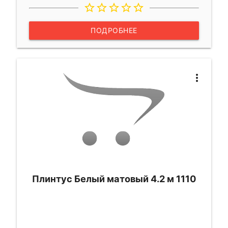
star_border
star_border
star_border
star_border
star_border
ПОДРОБНЕЕ
more_vert
Плинтус Белый матовый 4.2 м 1110