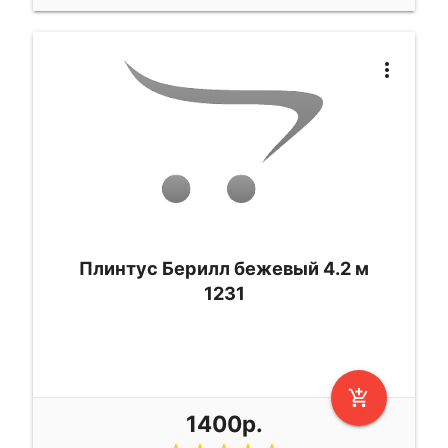
more_vert
Плинтус Берилл бежевый 4.2 м
1231
add_shopping_cart
1400р.