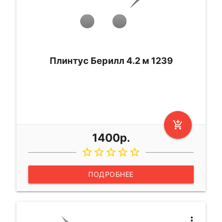
Плинтус Берилл 4.2 м 1239
add_shopping_cart
1400р.
star_border
star_border
star_border
star_border
star_border
ПОДРОБНЕЕ
more_vert