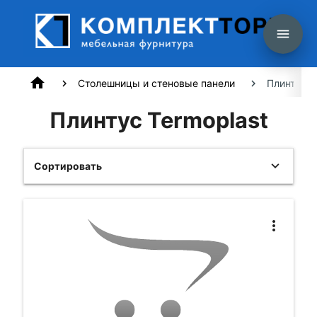
menu
home
Столешницы и стеновые панели
Плинтус T
Плинтус Termoplast
Сортировать
more_vert