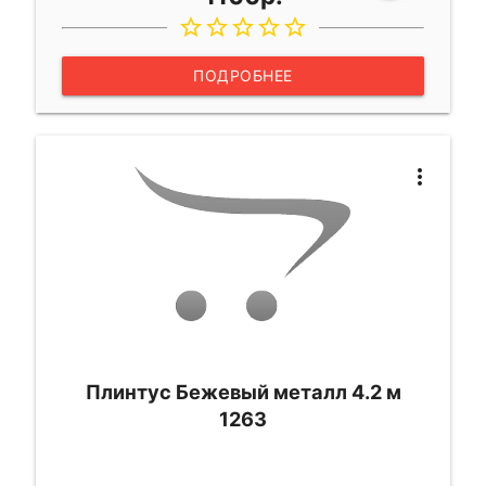
star_border
star_border
star_border
star_border
star_border
ПОДРОБНЕЕ
more_vert
Плинтус Бежевый металл 4.2 м
1263