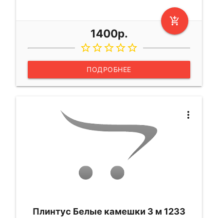
add_shopping_cart
1400р.
star_border
star_border
star_border
star_border
star_border
ПОДРОБНЕЕ
more_vert
Плинтус Белые камешки 3 м 1233