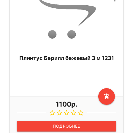
Плинтус Берилл бежевый 3 м 1231
add_shopping_cart
1100р.
star_border
star_border
star_border
star_border
star_border
ПОДРОБНЕЕ