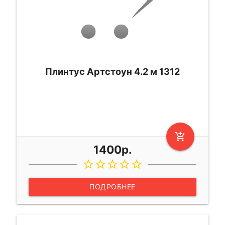
Плинтус Артстоун 4.2 м 1312
add_shopping_cart
1400р.
star_border
star_border
star_border
star_border
star_border
ПОДРОБНЕЕ