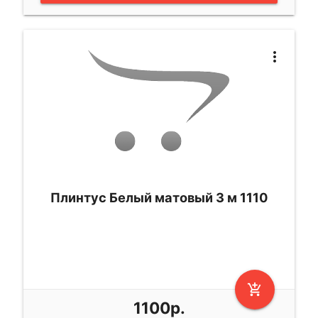
more_vert
Плинтус Белый матовый 3 м 1110
add_shopping_cart
1100р.